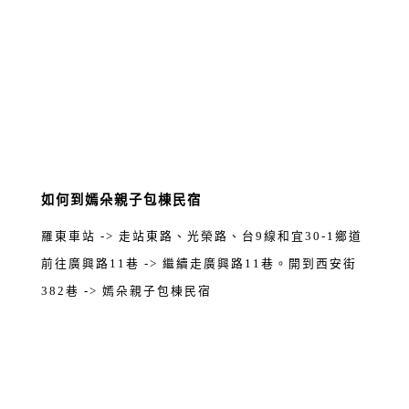
如何到嫣朵親子包棟民宿
羅東車站 -> 走站東路、光榮路、台9線和宜30-1鄉道
前往廣興路11巷 -> 繼續走廣興路11巷。開到西安街
382巷 -> 嫣朵親子包棟民宿