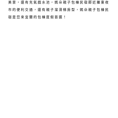
美景，還有充氣戲水池，嫣朵親子包棟民宿鄰近羅東夜
市的便利交通，還有親子溜滑梯房型，嫣朵親子包棟民
宿是您來宜蘭的包棟度假首選！